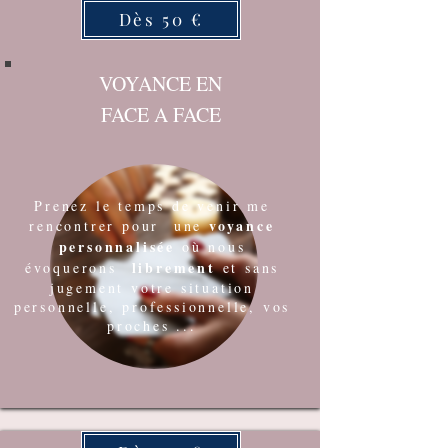
Dès 50 €
VOYANCE EN
FACE A FACE
Prenez le temps de venir me
voyance
rencontrer pour une
personnalisée
où nous
librement
évoquerons
et sans
jugement votre situation
personnelle, professionnelle, vos
proches ...