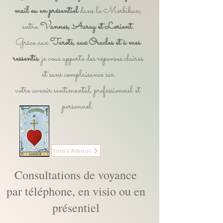
mail ou en présentiel
dans le Morbihan,
entre
Vannes, Auray et Lorient.
Grâce aux
Tarots, aux Oracles et à mes
ressentis
, je vous apporte des réponses claires
et sans complaisance sur
votre avenir sentimental, professionnel et
personnel.
Tarot Amour
Consultations de voyance
par téléphone, en visio ou en
présentiel