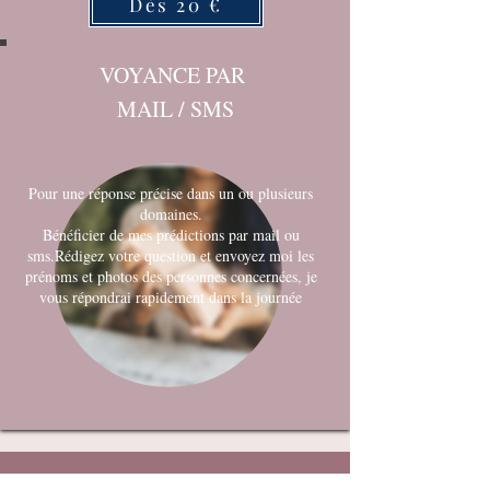
Dès 20 €
VOYANCE PAR
MAIL / SMS
Pour une réponse précise dans un ou plusieurs
domaines.
Bénéficier de mes prédictions par mail ou
sms.Rédigez votre question et envoyez moi les
prénoms et photos des personnes concernées, je
vous répondrai rapidement dans la journée