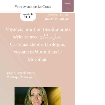
Votre Avenir par les Cartes
A partir de
Contactez-moi au
20 E
06 42 83 60 86
Voyance, intuition (médiumnité)
Marylin
sérieuse avec
:
Cartomancienne, tarologue,
voyante médium
dans le
Morbihan
RDV AUSSI EN VISIO
WhatsApp / Messenger