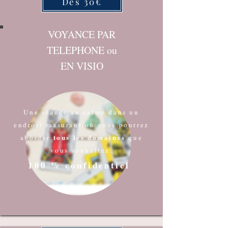
Dès 30€
VOYANCE PAR
TELEPHONE ou
EN VISIO
Une séance au calme dans un
endroit rassurant où vous pourrez
tous les domaines
aborder
que
vous souhaitez.
100 % confidentiel