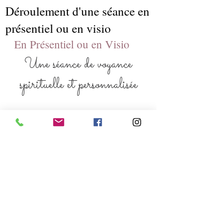
Déroulement d'une séance en
présentiel ou en visio
En Présentiel ou en Visio
Une séance de voyance
spirituelle et personnalisée
une
Une séance de voyance spirituelle d’
heure
, vécue comme un moment hors du
temps, dédié à la connexion de vos énergies
et à l’écoute de votre âme.
Dans un espace apaisant et bienveillant, la
ouverture des ressentis
séance favorise l’
(médium) et la transmission de message
s
subtils.
Les supports personnels, tels que photos ou