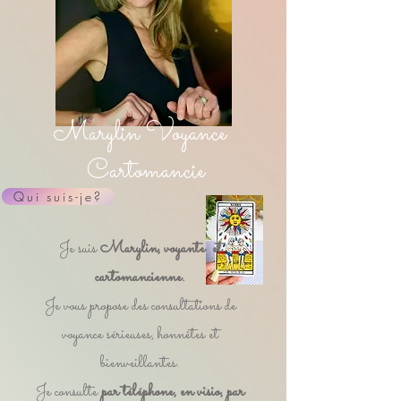
Marylin Voyance
Cartomancie
Qui suis-je?
Je suis
Marylin, voyante et
cartomancienne.
Je vous propose des consultations de
voyance sérieuses, honnêtes et
bienveillantes.
Je consulte
par téléphone, en visio, par